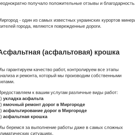
неоднократно получало положительные отзывы и благодарность
Миргород - один из самых известных украинских курортов мине
жителей города, являются поврежденные дороги.
Асфальтная (асфальтовая) крошка
Мы гарантируем качество работ, контролируем все этапы
анализа и ремонта, который мы производим собственными
силами.
Предоставляем к вашим услугам различные виды работ:
1)
укладка асфальта
)
ямочный ремонт дорог в Миргороде
3)
асфальтирование дорог в Миргороде
4)
асфальтная крошка
Мы беремся за выполнение работы даже в самых сложных
климатических ситуациях.